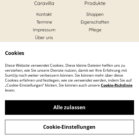
Caravilla
Produkte
Kontakt
Shoppen
Termine
Eigenschaften
Impressum
Pflege
Über uns
Rechtliches
Downloads
Cookies
AGB
Unser Flyer
Datenschutz
Pflegeanleitung
Diese Website verwendet Cookies. Diese kleine Dateien helfen uns zu
verstehen, wie Sie unsere Dienste nutzen, damit wir Ihre Erfahrung mit
Cookie-Richtlinie
Für Veranstalter
SumUp noch weiter verbessern können. Sie können mehr über diese
Cookies erfahren und festlegen, wie sie verwendet werden, indem Sie auf
„Cookie-Einstellungen” klicken. Sie können auch unsere
Cookie-Richtlinie
lesen.
Alle zulassen
©
2026
Caravilla
Cookie-Einstellungen
powered by